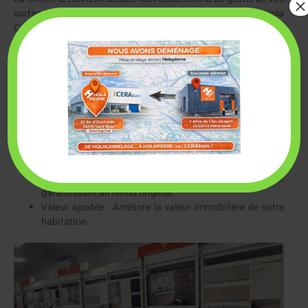
×
surfaces mais aussi une beauté intemporelle. Chez Hola
Carrelage, vous trouverez une sélection soigneusement choisie
pour satisfaire toutes vos envies décoratives.
Les avantages du carrelage en pierre
naturelle
Investir dans des matériaux naturels comporte plusieurs
bénéfices :
Longue durée de vie : La pierre naturelle est extrêmement
durable.
Esthétique unique : Chaque tranche de pierre est unique,
garantissant un rendu original.
Valeur ajoutée : Améliore la valeur immobilière de votre
habitation.