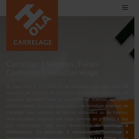
Carrelage à Vierzon : Faites
Confiance à Hola Carrelage
Si vous êtes à la recherche de carrelage pas cher dans les
environs de Vierzon, ne cherchez plus !
Hola Carrelage, un
magasin spécialisé basé à proximité de Vierzon, est votre
solution idéale. Que vous ayez besoin de carrelage intérieur, de
carrelage pour terrasse, de pierres naturelles ou de faïence,
Hola Carrelage propose une vaste gamme de produits à des
prix imbattables.
Que vous recherchiez du
carrelage à
Châteauroux
, du
carrelage à Issoudun
, du
carrelage à
Argenton sur Creuse
ou encore du
carrelage à La Châtre
, nous