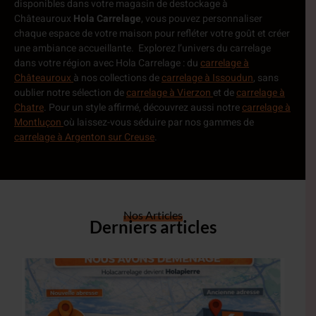
disponibles dans votre
magasin de destockage à
Châteauroux
Hola Carrelage
, vous pouvez personnaliser
chaque espace de votre maison pour refléter votre goût et créer
une ambiance accueillante.
Explorez l’univers du carrelage
dans votre région avec Hola Carrelage : du
carrelage à
Châteauroux
à nos collections de
carrelage à Issoudun
, sans
oublier notre sélection de
carrelage à Vierzon
et de
carrelage à
Chatre
. Pour un style affirmé, découvrez aussi notre
carrelage à
Montluçon
où laissez-vous séduire par nos gammes de
carrelage à Argenton sur Creuse
.
Nos Articles
Derniers articles