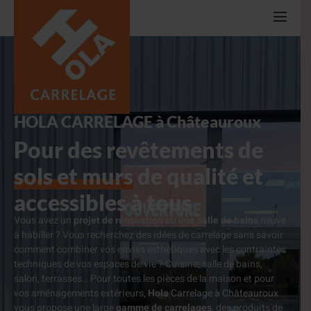
HOLA CARRELAGE à Châteauroux
Pour des revêtements de
sols et murs
de qualité et
accessibles à tous
Vous avez un
projet de rénovation ou une salle de bains
neuve
à habiller ? Vous recherchez des idées de carrelage sans savoir
comment combiner vos envies esthétiques avec les contraintes
techniques de vos espaces de vie ?
Cuisine, salle de bains,
salon, terrasses… Pour toutes les pièces de la maison et pour
vos aménagements extérieurs,
Hola
Carrelage à Châteauroux
vous propose une large
gamme de carrelages
, des produits de