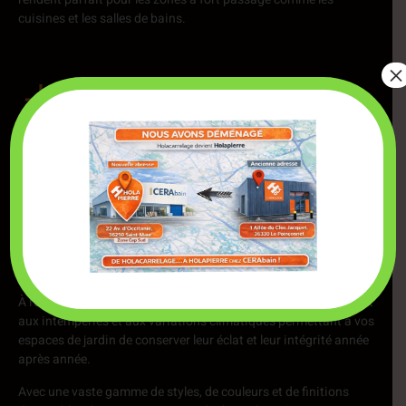
cuisines et les salles de bains.
×
De plus, les récentes avancées technologiques permettent
aujourd'hui aux carreaux de carrelage d'imiter des matériaux
naturels comme le bois, la pierre ou le marbre pour plus de
chaleur et d'élégance sans les inconvénients de l'entretien.
À l'extérieur, la pierre de travertin, le granit ou l'ardoise résistent
aux intempéries et aux variations climatiques permettant à vos
espaces de jardin de conserver leur éclat et leur intégrité année
après année.
Avec une vaste gamme de styles, de couleurs et de finitions