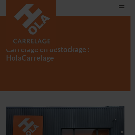
Carrelage en déstockage :
HolaCarrelage