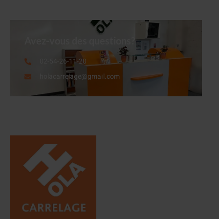
Avez-vous des questions?
02-54-26-11-20
holacarrelage@gmail.com