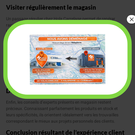
Visiter régulièrement le magasin
×
Un passage régulier chez Hola Carrelage permet de repérer
rapidement les nouveautés et de saisir les bonnes affaires dès
leur arrivée. La rotation rapide des stocks fait de chaque visite
une opportunité unique.
S’informer sur les promotions en cours
Rester informé des promotions et destockages programmés
via différents canaux (informations en magasin, newsletters,
réseaux sociaux) permet d’anticiper et de planifier ses achats
de manière optimale.
Demander conseil aux spécialistes
Enfin, les conseils d’experts présents en magasin restent
précieux. Connaissant parfaitement les produits en stock et
leurs spécificités, ils orientent idéalement vers les trouvailles
correspondant le mieux aux projets personnels des clients.
Conclusion résultant de l’expérience client