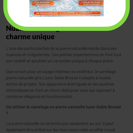
Le carrelage slim en fin de série est aussi une option
intéressante pour ceux qui recherchent des dalles moins
épaisses sans compromettre la qualité ni l’esthétique.
Nuances et irrégularités : un
charme unique
L’une des particularités de la pierre naturelle réside dans ses
nuances et irrégularités. Ces petites imperfections en font tout
son intérêt et ajoutent un caractère unique à chaque pièce.
Que ce soit pour un usage intérieur ou extérieur, le carrelage
pierre naturelle gris Luxor Sable Brossé s’adapte à toutes
sortes de projets. Son apparence distinguée et ses qualités
intrinsèques en font un choix idéal pour ceux qui aspirent à
combiner élégance et fonctionnalité.
Où utiliser le carrelage en pierre naturelle luxor Sable Brossé
?
La pierre naturelle ne se limite pas seulement au sol. Il peut
également être utilisé sur les murs pour créer un effet visuel