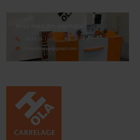
Avez-vous des questions?
02-54-26-11-20
holacarrelage@gmail.com