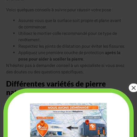
Voici quelques conseils à suivre pour réussir votre pose :
Assurez-vous que la surface soit propre et plane avant
de commencer.
Utilisez le mortier-colle recommandé pour ce type de
revêtement.
Respectez les joints de dilatation pour éviter les fissures.
Appliquez une première couche de protection
après la
pose pour aider à sceller la pierre
.
N’hésitez pas à demander conseil à un spécialiste si vous avez
des doutes ou des questions spécifiques.
Différentes variétés de pierre
×
naturelle
La pierre naturelle se décline en plusieurs variétés, chacune
avec ses propres caractéristiques et spécificités. En
choisissant un travertin gris silver, par exemple, vous pourrez
apporter une note d’authenticité et de charme ancien à votre
intérieur.